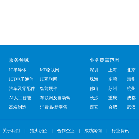
服务领域
业务覆盖范围
IC半导体
loT物联网
深圳
上海
北京
ICT电子通信
IT互联网
珠海
东莞
惠州
汽车及零配件
智能硬件
佛山
苏州
杭州
AI人工智能
车联网及自动驾
长沙
重庆
成都
高端制造
驶
消费品/新零售
西安
合肥
武汉
郑州
关于我们
猎头职位
合作企业
成功案例
行业资讯
|
|
|
|
|